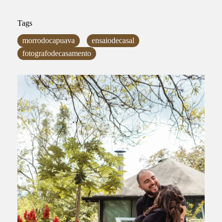
Tags
morrodocapuava
ensaiodecasal
fotografodecasamento