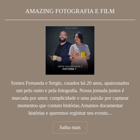
AMAZING FOTOGRAFIA E FILM
Somos Fernanda e Sergio, casados há 20 anos, apaixonados
um pelo outro e pela fotografia. Nossa jornada juntos é
marcada por amor, cumplicidade e uma paixão por capturar
momentos que contam histórias.Amamos documentar
histórias e queremos registrar seu evento...
Saiba mais