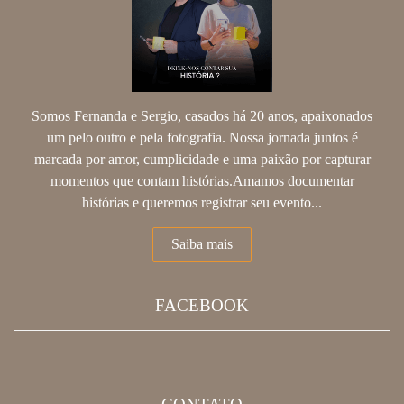
Somos Fernanda e Sergio, casados há 20 anos, apaixonados
um pelo outro e pela fotografia. Nossa jornada juntos é
marcada por amor, cumplicidade e uma paixão por capturar
momentos que contam histórias.Amamos documentar
histórias e queremos registrar seu evento...
Saiba mais
FACEBOOK