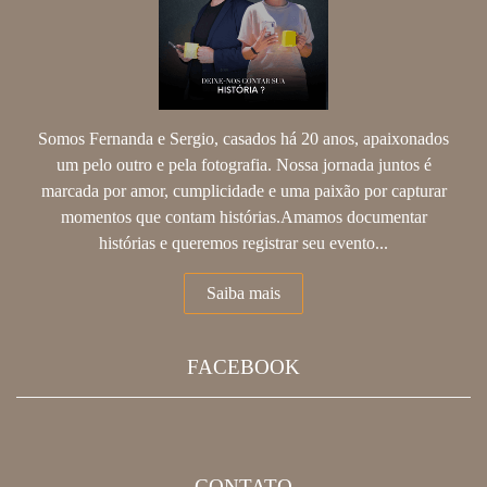
Somos Fernanda e Sergio, casados há 20 anos, apaixonados
um pelo outro e pela fotografia. Nossa jornada juntos é
marcada por amor, cumplicidade e uma paixão por capturar
momentos que contam histórias.Amamos documentar
histórias e queremos registrar seu evento...
Saiba mais
FACEBOOK
CONTATO