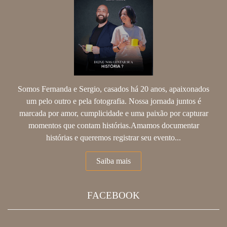
Somos Fernanda e Sergio, casados há 20 anos, apaixonados
um pelo outro e pela fotografia. Nossa jornada juntos é
marcada por amor, cumplicidade e uma paixão por capturar
momentos que contam histórias.Amamos documentar
histórias e queremos registrar seu evento...
Saiba mais
FACEBOOK